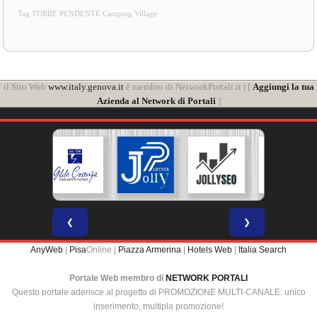
il Sito Web
www.italy.genova.it
è membro di NetworkPortali.it | [
Aggiungi la tua
Azienda al Network di Portali
]
❮
❯
AnyWeb
|
Pisa
Online |
Piazza Armerina
|
Hotels Web
|
Italia Search
Portale Web membro di
NETWORK PORTALI
Questo portale aderisce al progetto di PROMOZIONE MULTI-CANALE: unico
inserimento, multipla promozione!