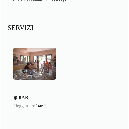
cucina comune con gas e frigo
SERVIZI
◉ BAR
[ leggi tutto:
bar
]