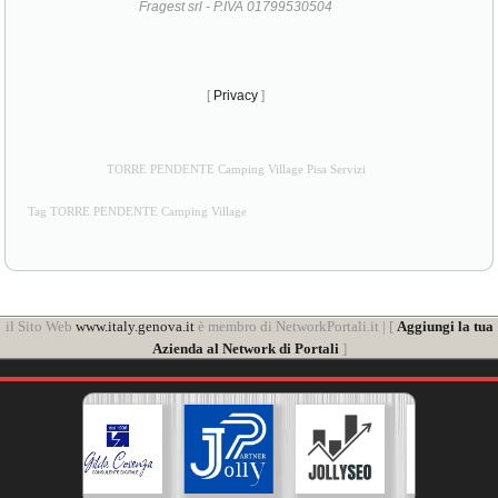
Fragest srl - P.IVA 01799530504
[
Privacy
]
TORRE PENDENTE Camping Village Pisa Servizi
Tag TORRE PENDENTE Camping Village
il Sito Web
www.italy.genova.it
è membro di NetworkPortali.it | [
Aggiungi la tua
Azienda al Network di Portali
]