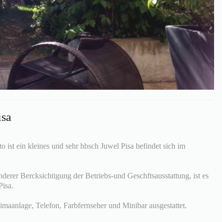
isa
 ist ein kleines und sehr hbsch Juwel Pisa befindet sich im
erer Bercksichtigung der Betriebs-und Geschftsausstattung, ist es
Pisa.
imaanlage, Telefon, Farbfernseher und Minibar ausgestattet.