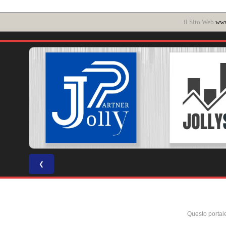
il Sito Web
www
❮
Questo portal