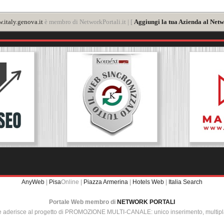
.italy.genova.it
è membro di NetworkPortali.it | [
Aggiungi la tua Azienda al Netw
AnyWeb
|
Pisa
Online |
Piazza Armerina
|
Hotels Web
|
Italia Search
Portale Web membro di
NETWORK PORTALI
e aderisce al progetto di PROMOZIONE MULTI-CANALE: unico inserimento, multip