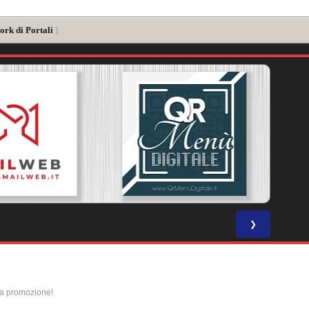
ork di Portali
]
❯
la promozione!