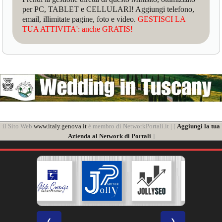
per PC, TABLET e CELLULARI! Aggiungi telefono,
email, illimitate pagine, foto e video.
GESTISCI LA
TUA ATTIVITA': anche GRATIS!
il Sito Web
www.italy.genova.it
è membro di NetworkPortali.it | [
Aggiungi la tua
Azienda al Network di Portali
]
❮
❯