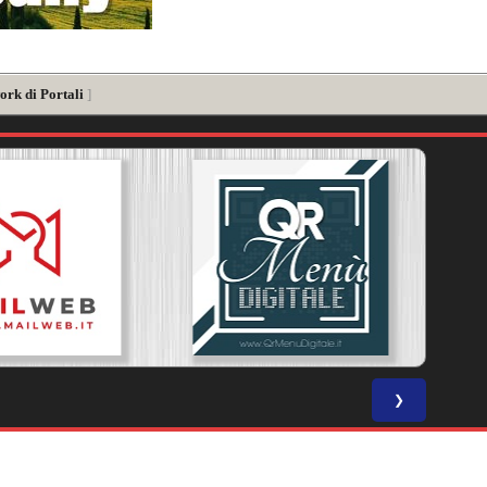
ork di Portali
]
❯