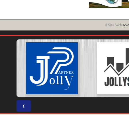
il Sito Web
www
❮