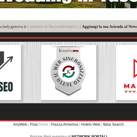
.italy.genova.it
è membro di NetworkPortali.it | [
Aggiungi la tua Azienda al Netw
AnyWeb
|
Pisa
Online |
Piazza Armerina
|
Hotels Web
|
Italia Search
Portale Web membro di
NETWORK PORTALI