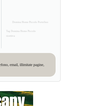
Domina Home Piccolo Portofino
Tag Domina Home Piccolo
ricettiva
no, email, illimitate pagine,