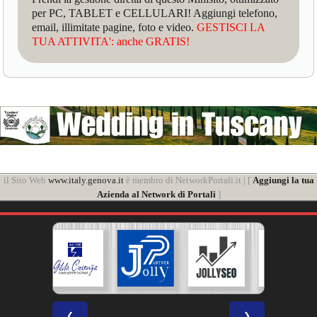
per PC, TABLET e CELLULARI! Aggiungi telefono,
email, illimitate pagine, foto e video.
GESTISCI LA
TUA ATTIVITA': anche GRATIS!
il Sito Web
www.italy.genova.it
è membro di NetworkPortali.it | [
Aggiungi la tua
Azienda al Network di Portali
]
❮
❯