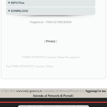
INFO Pisa
DOWNLOAD
Fragest srl - P.IVA 01799530504
[
Privacy
]
TORRE PENDENTE Camping Village Pisa tagcloud
Tag TORRE PENDENTE Camping Village
il Sito Web
www.italy.genova.it
è membro di NetworkPortali.it | [
Aggiungi la tua
Azienda al Network di Portali
]